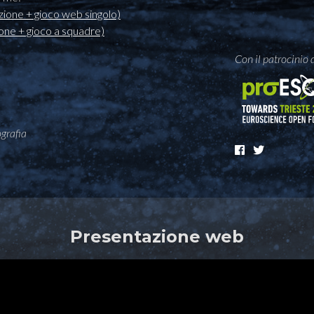
ione + gioco web singolo)
one + gioco a squadre)
Con il patrocinio 
grafia
Presentazione web