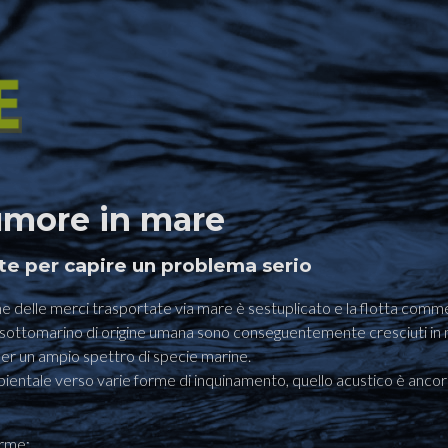
umore in mare
te per capire un problema serio
lume delle merci trasportate via mare è sestuplicato e la flotta comm
umore sottomarino di origine umana sono conseguentemente cresciuti i
 per un ampio spettro di specie marine.
ientale verso varie forme di inquinamento, quello acustico è anco
orme: