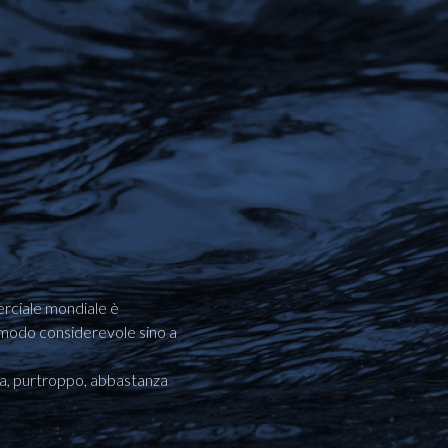
erciale mondiale è
n modo considerevole sino a
ra, purtroppo, abbastanza