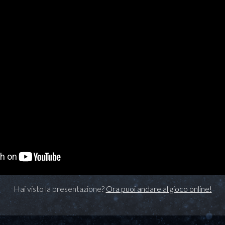
Hai visto la presentazione?
Ora puoi andare al gioco online!