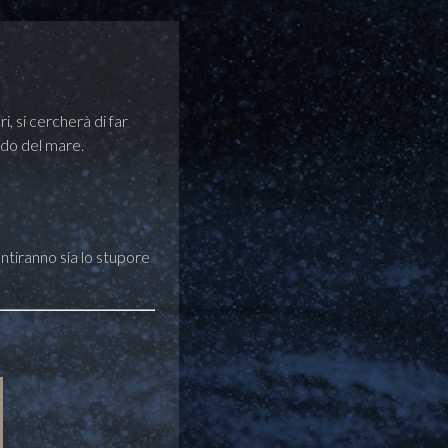
, si cercherà di far
ndo del mare.
ntiranno sia lo stupore