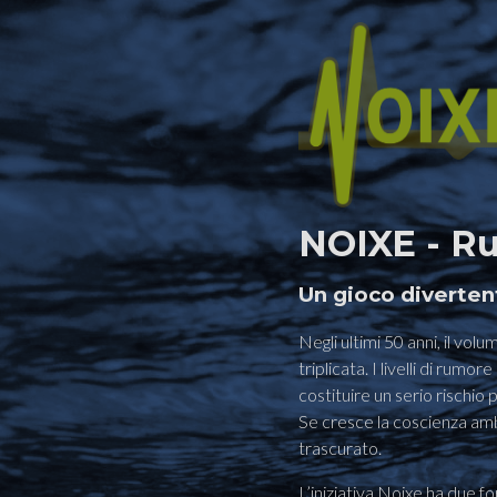
NOIXE - R
Un gioco diverten
Negli ultimi 50 anni, il vo
triplicata. I livelli di r
costituire un serio rischio
Se cresce la coscienza amb
trascurato.
L’iniziativa Noixe ha due f